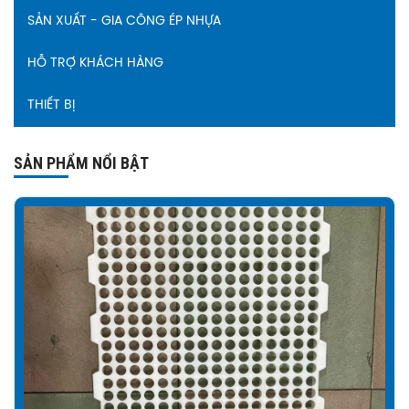
SẢN XUẤT - GIA CÔNG ÉP NHỰA
HỖ TRỢ KHÁCH HÀNG
THIẾT BỊ
SẢN PHẨM NỔI BẬT