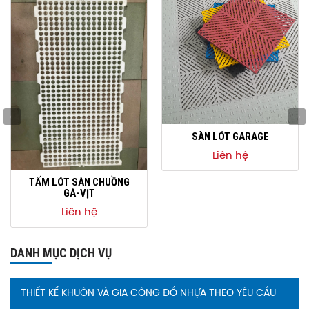
SÀN LÓT GARAGE
Liên hệ
TẤM LÓT SÀN CHUỒNG
GÀ-VỊT
Liên hệ
DANH MỤC DỊCH VỤ
THIẾT KẾ KHUÔN VÀ GIA CÔNG ĐỒ NHỰA THEO YÊU CẦU